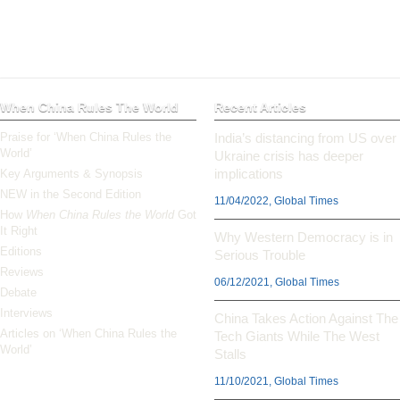
When China Rules The World
Recent Articles
Praise for ‘When China Rules the
India’s distancing from US over
World’
Ukraine crisis has deeper
implications
Key Arguments & Synopsis
NEW in the Second Edition
11/04/2022, Global Times
How
When China Rules the World
Got
It Right
Why Western Democracy is in
Editions
Serious Trouble
Reviews
06/12/2021, Global Times
Debate
Interviews
China Takes Action Against The
Articles on ‘When China Rules the
Tech Giants While The West
World’
Stalls
11/10/2021, Global Times