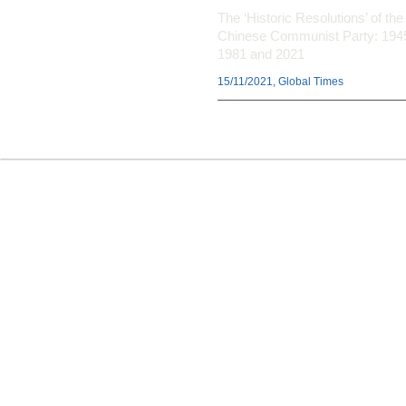
The ‘Historic Resolutions’ of the
Chinese Communist Party: 194
1981 and 2021
15/11/2021, Global Times