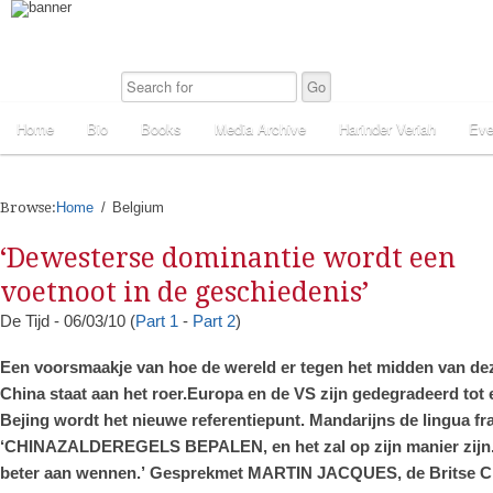
Home
Bio
Books
Media Archive
Harinder Veriah
Eve
Browse:
Home
Belgium
‘Dewesterse dominantie wordt een
voetnoot in de geschiedenis’
De Tijd - 06/03/10 (
Part 1
-
Part 2
)
Een voorsmaakje van hoe de wereld er tegen het midden van dez
China staat aan het roer.Europa en de VS zijn gedegradeerd tot
Bejing wordt het nieuwe referentiepunt. Mandarijns de lingua fr
‘CHINAZALDEREGELS BEPALEN, en het zal op zijn manier zijn
beter aan wennen.’ Gesprekmet MARTIN JACQUES, de Britse C