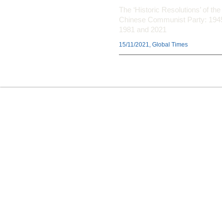
The ‘Historic Resolutions’ of the
Chinese Communist Party: 194
1981 and 2021
15/11/2021, Global Times