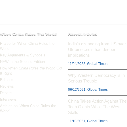
When China Rules The World
Recent Articles
Praise for ‘When China Rules the
India’s distancing from US over
World’
Ukraine crisis has deeper
implications
Key Arguments & Synopsis
NEW in the Second Edition
11/04/2022, Global Times
How
When China Rules the World
Got
It Right
Why Western Democracy is in
Editions
Serious Trouble
Reviews
06/12/2021, Global Times
Debate
Interviews
China Takes Action Against The
Articles on ‘When China Rules the
Tech Giants While The West
World’
Stalls
11/10/2021, Global Times