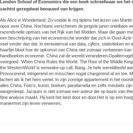
London School of Economics die een boek schreefwaar we het o
zachtst gezegdwat benauwd van krijgen.
Als Alice in Wonderland. Zo voelde ik mij tijdens het lezen van Mart
opus over China. Nochtans verschenen de jongste jaren ontelbare w
razendsnelle opmars van het Rijk van het Midden. Maar die gaan mee
een beschrijving van het economische wonder dat zich in Oost-Azië 
veel verder dan dat. In eenwaterval van data, cijfers, statistieken en a
haarfijn bloot hoe de opkomst van China niet zomaar verbannen kan 
handboeken economie. China zal de wereld veranderen.Opallemogel
voorgoed. ‘When China Rules the World. The Rise of the Middle Kin
the WesternWorld’ is eenwake-up call. Bang. Je hele wereldbeeld aa
Provocerend, intrigerend en misschien nogal chargerend af en toe. 
lachen als ik het hem vertel. In zijn zonnige appartement in het noo
alles China. Foto’s, kunst, boeken, parafarnelia en zelfs meubels zijn 
aangesleept. Jacques is niet zomaar een auteur die op basis van the
fijne analyse maakt. Hij kent het land door en door.Het is op een ho
maniermet zijn leven verweven.