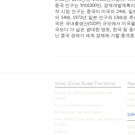
중국 인구는 9억6300만, 경제개발계획이
작 시점 인구는 중국이 미국의 24배, 일본
의 14배, 1973년 일본 인구의 13배로
국은 국내총생산(GDP) 규모에서 미국을
국보다 더 넓은 광대한 영토, 한국 등 
닌 중국 경제가 세계 경제에 가할 충격효
When China Rules The World
Rec
Praise for ‘When China Rules the
Ind
World’
Ukr
impl
Key Arguments & Synopsis
NEW in the Second Edition
11/0
How
When China Rules the World
Got
It Right
Why
Editions
Ser