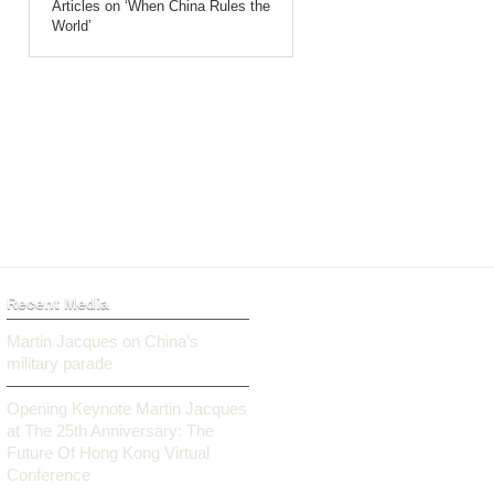
Articles on ‘When China Rules the
World’
Recent Media
Martin Jacques on China’s
military parade
Opening Keynote Martin Jacques
at The 25th Anniversary: The
Future Of Hong Kong Virtual
Conference